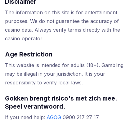
Disclaimer
The information on this site is for entertainment
purposes. We do not guarantee the accuracy of
casino data. Always verify terms directly with the
casino operator.
Age Restriction
This website is intended for adults (18+). Gambling
may be illegal in your jurisdiction. It is your
responsibility to verify local laws.
Gokken brengt risico's met zich mee.
Speel verantwoord.
If you need help:
AGOG
0900 217 27 17