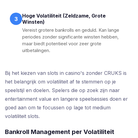
Hoge Volatiliteit (Zeldzame, Grote
3
Winsten)
Vereist grotere bankrolls en geduld. Kan lange
periodes zonder significante winsten hebben,
maar biedt potentieel voor zeer grote
uitbetalingen.
Bij het kiezen van slots in casino's zonder CRUKS is
het belangrijk om volatiliteit af te stemmen op je
speelstijl en doelen. Spelers die op zoek zijn naar
entertainment value en langere speelsessies doen er
goed aan om te focussen op lage tot medium
volatiliteit slots.
Bankroll Management per Volatiliteit