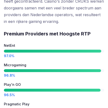
heeft gecontracteerd. Casino's zonder CRUKS werken
doorgaans samen met een veel breder spectrum aan
providers dan Nederlandse operators, wat resulteert
in een rijkere gaming ervaring.
Premium Providers met Hoogste RTP
NetEnt
97.0%
Microgaming
96.8%
Play'n GO
96.5%
Pragmatic Play