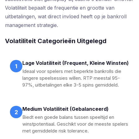
Volatiliteit bepaalt de frequentie en grootte van
uitbetalingen, wat direct invloed heeft op je bankroll
management strategie.
Volatiliteit Categorieën Uitgelegd
Lage Volatiliteit (Frequent, Kleine Winsten)
1
Ideaal voor spelers met beperkte bankrolls die
langere speelsessies willen. RTP meestal 95-
97%, uitbetalingen elke 3-5 spins gemiddeld.
Medium Volatiliteit (Gebalanceerd)
2
Biedt een goede balans tussen speeltijd en
winstpotentiaal. Geschikt voor de meeste spelers
met gemiddelde risk tolerance.