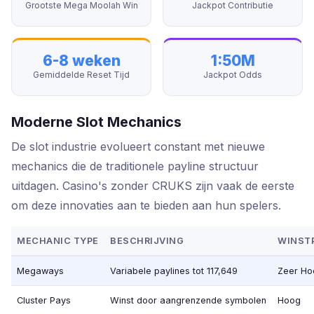
Grootste Mega Moolah Win
Jackpot Contributie
6-8 weken
1:50M
Gemiddelde Reset Tijd
Jackpot Odds
Moderne Slot Mechanics
De slot industrie evolueert constant met nieuwe
mechanics die de traditionele payline structuur
uitdagen. Casino's zonder CRUKS zijn vaak de eerste
om deze innovaties aan te bieden aan hun spelers.
MECHANIC TYPE
BESCHRIJVING
WINST
Megaways
Variabele paylines tot 117,649
Zeer Ho
Cluster Pays
Winst door aangrenzende symbolen
Hoog