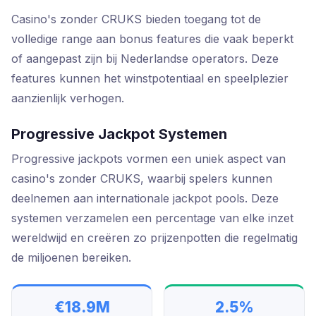
Casino's zonder CRUKS bieden toegang tot de
volledige range aan bonus features die vaak beperkt
of aangepast zijn bij Nederlandse operators. Deze
features kunnen het winstpotentiaal en speelplezier
aanzienlijk verhogen.
Progressive Jackpot Systemen
Progressive jackpots vormen een uniek aspect van
casino's zonder CRUKS, waarbij spelers kunnen
deelnemen aan internationale jackpot pools. Deze
systemen verzamelen een percentage van elke inzet
wereldwijd en creëren zo prijzenpotten die regelmatig
de miljoenen bereiken.
€18.9M
2.5%