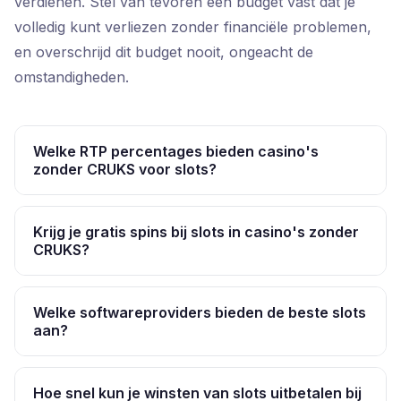
verdienen. Stel van tevoren een budget vast dat je
volledig kunt verliezen zonder financiële problemen,
en overschrijd dit budget nooit, ongeacht de
omstandigheden.
Welke RTP percentages bieden casino's
zonder CRUKS voor slots?
Casino's zonder CRUKS bieden over het
algemeen uitstekende RTP percentages voor
Krijg je gratis spins bij slots in casino's zonder
slots, variërend van 96.2% tot 96.8%. TonyBet
CRUKS?
Casino staat bovenaan met een gemiddelde RTP
Ja, de meeste casino's zonder CRUKS bieden
van 96.8%, gevolgd door Toto Casino met
genereuze gratis spins pakketten bij registratie.
Welke softwareproviders bieden de beste slots
96.7% en Bof Casino met 96.5%. Deze
Jack's Casino biedt bijvoorbeeld 300 gratis spins,
aan?
percentages liggen significant hoger dan veel
TonyBet Casino geeft 200 gratis spins, en One
Nederlandse casino's met CRUKS-registratie.
De beste slots worden geleverd door
Casino biedt 150 gratis spins. Deze gratis spins
toonaangevende providers zoals NetEnt,
Hoe snel kun je winsten van slots uitbetalen bij
kunnen meestal worden gebruikt op populaire