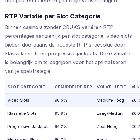
hun geld en betere langetermijn verwachtingen.
RTP Variatie per Slot Categorie
Binnen casino's zonder CRUKS variëren RTP-
percentages aanzienlijk per slot categorie. Video slots
bieden doorgaans de hoogste RTP's, gevolgd door
klassieke slots en progressive jackpots. Deze variatie
is belangrijk om te begrijpen voor het optimaliseren
van je spelstrategie.
SLOT CATEGORIE
GEMIDDELDE RTP
VOLATILITEIT
MIN
Video Slots
96.5%
Medium-Hoog
€0.1
Klassieke Slots
95.8%
Laag-Medium
€0.
Progressive Jackpots
94.2%
Zeer Hoog
€0.
Megaways Slots
96.3%
Hoog
€0.