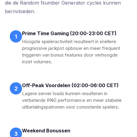
die de Random Number Generator cycles kunnen
beïnvloeden.
Prime Time Gaming (20:00-23:00 CET)
1
Hoogste speleractiviteit resulteert in snellere
progressive jackpot opbouw en meer frequent
triggeren van bonus features door verhoogde
inzet volumes.
Off-Peak Voordelen (02:00-06:00 CET)
2
Lagere server loads kunnen resulteren in
verbeterde RNG performance en meer stabiele
uitbetalingspatronen voor consistente spelers.
Weekend Bonussen
3