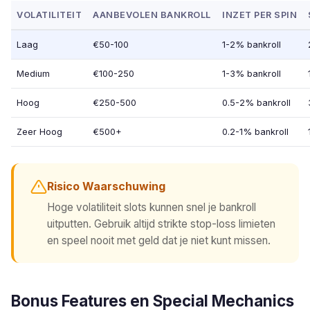
VOLATILITEIT
AANBEVOLEN BANKROLL
INZET PER SPIN
Laag
€50-100
1-2% bankroll
Medium
€100-250
1-3% bankroll
Hoog
€250-500
0.5-2% bankroll
Zeer Hoog
€500+
0.2-1% bankroll
Risico Waarschuwing
Hoge volatiliteit slots kunnen snel je bankroll
uitputten. Gebruik altijd strikte stop-loss limieten
en speel nooit met geld dat je niet kunt missen.
Bonus Features en Special Mechanics