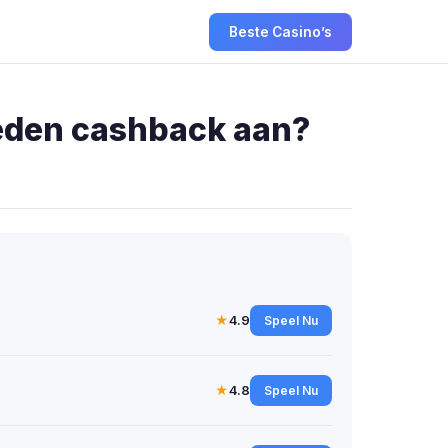
Beste Casino’s
eden cashback aan?
★
4.9
Speel Nu
★
4.8
Speel Nu