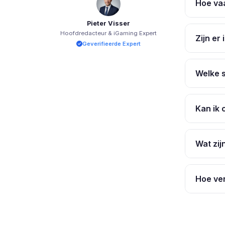
je VIP-
Hoe vaa
verhoge
De mees
Pieter Visser
wekelij
Hoofdredacteur & iGaming Expert
verliez
Zijn e
Geverifieerde Expert
cashbac
Cashbac
doorgaa
5x het 
Welke s
cashbac
De mees
meest s
sommige
Kan ik
mee, te
Bij de 
meestal
deposit
Wat zij
bereken
De mees
SkyHill
cashbac
Hoe ver
wekelij
Cashbac
vanaf €
rakebac
program