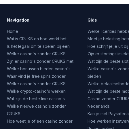
e platforms. De meeste Nederlandse spelers profiteren mee
eze eenvoudiger te begrijpen en berekenen zijn.
Navigation
Gids
Home
Welke licenties hebb
Wat is CRUKS en hoe werkt het
Moet je belasting bet
Is het legaal om te spelen bij een
Hoe schrijf je je uit b
Welke casino's zonder CRUKS
Zijn er stortingslimiete
Zijn er casino's zonder CRUKS met
Wat zijn de beste slots
Welke bonussen bieden casino's
Welke casino's zond
Waar vind je free spins zonder
bieden
Welke casino's zonder CRUKS
Welke betaalmethode
Welke crypto-casino's werken
Wat zijn de beste mob
Wat zijn de beste live casino's
Casino zonder CRUKS
Welke nieuwe casino's zonder
Nederlands
CRUKS
Kan je met Paysafeca
Hoe weet je of een casino zonder
Hoe werken inzetvere
Privacybeleid