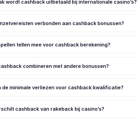
niveau en speelgedrag. De meeste platforms beginnen met
k wordt cashback uitbetaald bij internationale casino’s?
n dit naar 15-25% voor loyale klanten. Casino’s zoals Ton
te casino’s zonder CRUKS betalen cashback wekelijks uit
kse cashback programma’s met percentages die oplopen tot
en van de voorgaande week. Sommige premium platforms zo
r inzetvereisten verbonden aan cashback bonussen?
k voor VIP-spelers, terwijl andere casino’s maandelijkse ui
k bonussen hebben meestal lagere inzetvereisten dan we
ns automatisch en vereist geen handmatige aanvraag van d
cashback bedrag. Veel casino’s zonder CRUKS, zoals One C
pellen tellen mee voor cashback berekening?
k zonder inzetvereisten aan als onderdeel van hun VIP-p
te casino’s zonder CRUKS berekenen cashback over alle v
pelersvriendelijke bonusvormen, omdat het geld vaak direc
 platforms hanteren verschillende percentages per spelca
 cashback combineren met andere bonussen?
rwijl tafelspellen zoals blackjack en roulette vaak voor 10
meeste casino’s zonder CRUKS kun je cashback niet combi
 volledig meegeteld, wat deze platforms aantrekkelijk maakt 
obonussen, omdat deze bonussen je saldo kunstmatig verh
n de minimale verliezen voor cashback kwalificatie?
d over ‘echt geld’ verliezen, niet over bonusgeld verlieze
te casino’s zonder CRUKS hanteren een minimum verlies
s Casino maken echter uitzonderingen voor bepaalde promo
k in aanmerking te komen. Bof Casino en Toto Casino vere
schilt cashback van rakeback bij casino’s?
kse verliezen voor cashback kwalificatie. VIP-programma’s
k wordt berekend over je netto verliezen en geeft een perce
10 per week, om loyale spelers te belonen.
k gebaseerd is op de casino’s verdiensten aan jouw spel o
ma’s zijn zeldzamer bij casino’s zonder CRUKS en worde