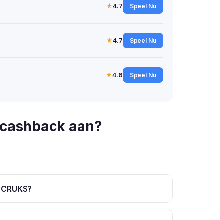
★
4.7
Speel Nu
★
4.7
Speel Nu
★
4.6
Speel Nu
 cashback aan?
r CRUKS?
rieert tussen 5% en 25%, afhankelijk van