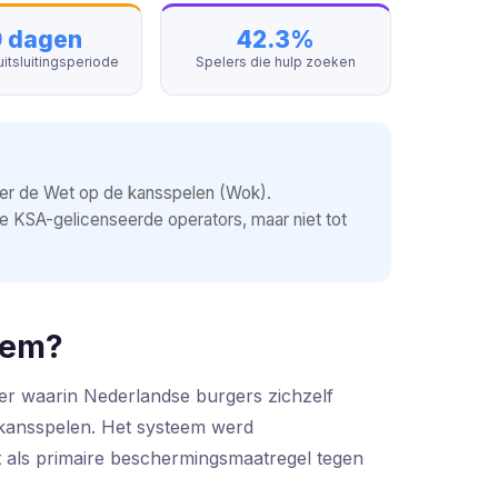
 dagen
42.3%
itsluitingsperiode
Spelers die hulp zoeken
nder de Wet op de kansspelen (Wok).
le KSA-gelicenseerde operators, maar niet tot
eem?
ster waarin Nederlandse burgers zichzelf
kansspelen. Het systeem werd
 als primaire beschermingsmaatregel tegen