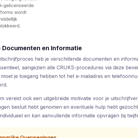
-gelicenseerde
tforms wordt
iddellijk
lokkeerd.
e Documenten en Informatie
itschrijfproces heb je verschillende documenten en informat
sentieel, aangezien alle CRUKS-procedures via deze beveili
moet je toegang hebben tot het e-mailadres en telefoonnum
erd.
m vereist ook een uitgebreide motivatie voor je uitschrijfv
gen besluit hebt genomen en eventuele hulp hebt gezocht
ndividueel en kan aanvullende informatie opvragen bij twijfel
angrijke Overwegingen