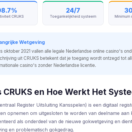
98.7%
24/7
30
tiviteit CRUKS
Toegankelijkheid systeem
Minimum u
angrijke Wetgeving
ds oktober 2021 vallen alle legale Nederlandse online casino's o
chrijving uit CRUKS betekent dat je toegang wordt ontzegd tot al
rnationale casino's zonder Nederlandse licentie.
s CRUKS en Hoe Werkt Het Syst
traal Register Uitsluiting Kansspelen) is een digitaal regi
ten opnemen om uitgesloten te worden van deelname aan 
nteerd als onderdeel van de nieuwe gokwetgeving en dient
ving en problematisch gokgedrag.