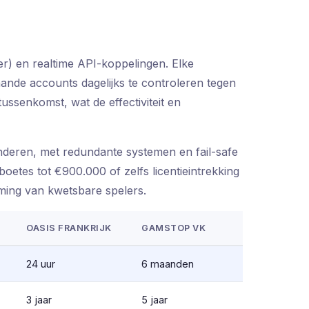
) en realtime API-koppelingen. Elke
taande accounts dagelijks te controleren tegen
ssenkomst, wat de effectiviteit en
nderen, met redundante systemen en fail-safe
etes tot €900.000 of zelfs licentieintrekking
ming van kwetsbare spelers.
OASIS FRANKRIJK
GAMSTOP VK
24 uur
6 maanden
3 jaar
5 jaar