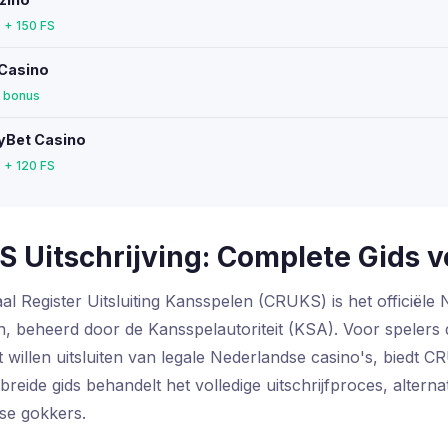
 + 150 FS
 Casino
 bonus
yBet Casino
 + 120 FS
 Uitschrijving: Complete Gids 
al Register Uitsluiting Kansspelen (CRUKS) is het officiële
, beheerd door de Kansspelautoriteit (KSA). Voor spelers 
willen uitsluiten van legale Nederlandse casino's, biedt 
breide gids behandelt het volledige uitschrijfproces, alter
se gokkers.