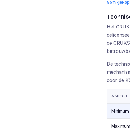
95% gekop
Technis
Het CRUKS
gelicensee
de CRUKS-d
betrouwba
De techni
mechanisme
door de K
ASPECT
Minimum 
Maximum